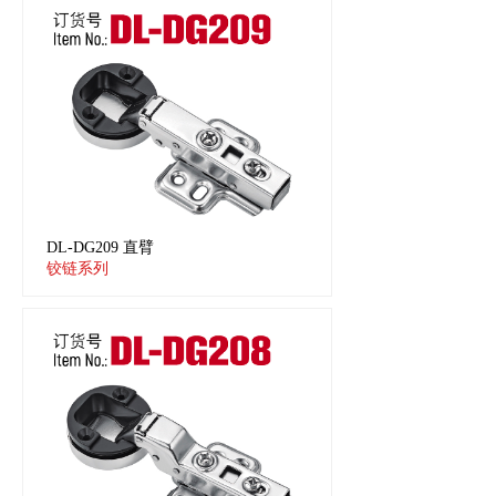
DL-DG209 直臂
铰链系列